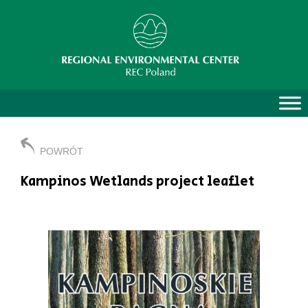
POWRÓT
Kampinos Wetlands project leaflet