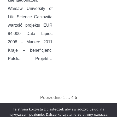
klienta/donatora
Warsaw University of
Life Science Całkowita
wartość projektu EUR
94,000 Data Lipiec
2008 – Marzec 2011
Kraje – beneficjenci
Polska Projekt…
Więcej »
Stronicowanie
Poprzednie
1
…
4
5
wpisów
Ta strona korzysta z ciasteczek aby świadczyć usługi na
najwyższym poziomie. Dalsze korzystanie ze strony oznacza,