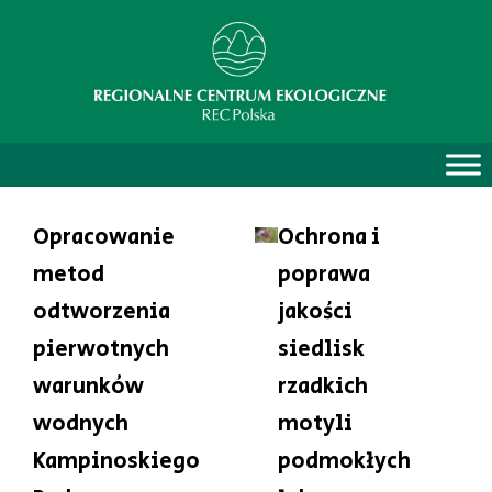
Opracowanie
Ochrona i
metod
poprawa
odtworzenia
jakości
pierwotnych
siedlisk
warunków
rzadkich
wodnych
motyli
Kampinoskiego
podmokłych