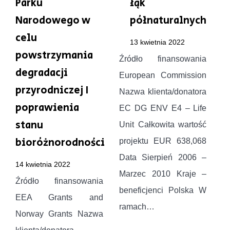
Parku
łąk
Narodowego w
półnaturalnych
celu
13 kwietnia 2022
powstrzymania
Źródło finansowania
degradacji
European Commission
przyrodniczej I
Nazwa klienta/donatora
poprawienia
EC DG ENV E4 – Life
stanu
Unit Całkowita wartość
bioróżnorodności
projektu EUR 638,068
Data Sierpień 2006 –
14 kwietnia 2022
Marzec 2010 Kraje –
Źródło finansowania
beneficjenci Polska W
EEA Grants and
ramach…
Więcej »
Norway Grants Nazwa