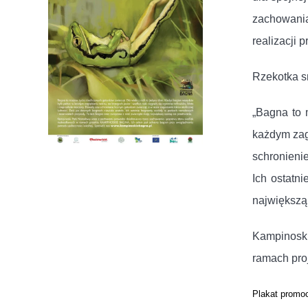
zachowania
realizacji 
Rzekotka s
„Bagna to 
każdym zagł
schronieni
Ich ostatn
największą
Kampinoski
ramach pro
Plakat promoc