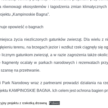
 równowagi ekosystemów i łagodzenia zmian klimatycznych
projektu „Kampinoskie Bagna”.
nuje opowieść o bagnach
miejsca życia niezliczonych gatunków zwierząt. Dla wielu z 
ęieniu terenu, na brzegach jezior i wzdłuż rzek ciągnęły się o
e licznym gatunkom zwierząt, a w razie zagrożenia także okoli
ie fragmenty ocalały w parkach narodowych i rezerwatach prz
 szansę na przetrwanie.
 Park Narodowy wraz z partnerami prowadzi działania na rz
jektu KAMPINOSKIE BAGNA. Ich celem jest ochrona bagien przy
yjny projektu z rzekotką drzewną
Pobierz